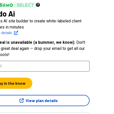
do Ai
s AI site builder to create white-labeled client
es in minutes
 details
eal is unavailable (a bummer, we know).
Don't
great deal again — drop your email to get all our
tools!
ay in the know
View plan details