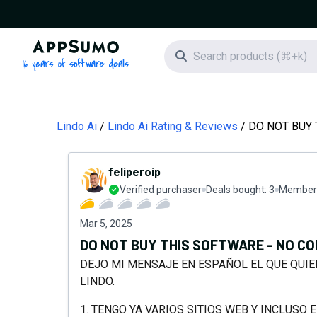
AppSumo - 16 years of software deals
Search icon
Lindo Ai
Lindo Ai Rating & Reviews
DO NOT BUY
feliperoip
Verified purchaser
Deals bought:
3
Member 
Mar 5, 2025
DO NOT BUY THIS SOFTWARE - NO C
DEJO MI MENSAJE EN ESPAÑOL EL QUE QUIE
LINDO.
1. TENGO YA VARIOS SITIOS WEB Y INCLUS