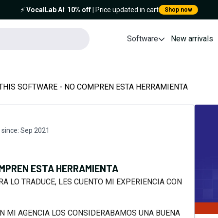
⚡️
VocalLab AI
:
10% off
| Price updated in cart
Shop now
Software
New arrivals
 THIS SOFTWARE - NO COMPREN ESTA HERRAMIENTA
since:
Sep 2021
OMPREN ESTA HERRAMIENTA
RA LO TRADUCE, LES CUENTO MI EXPERIENCIA CON
O EN MI AGENCIA LOS CONSIDERABAMOS UNA BUENA