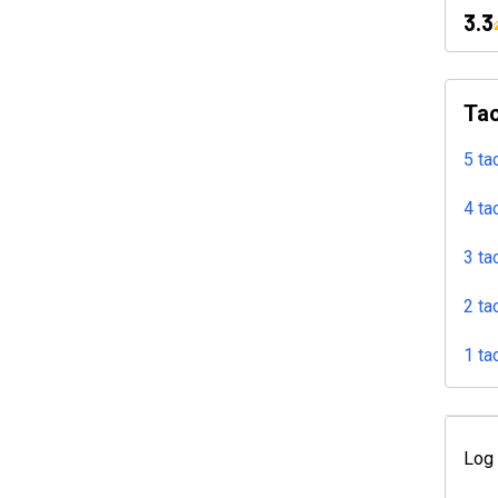
3.3
Tac
5 ta
4 ta
3 ta
2 ta
1 ta
Log 