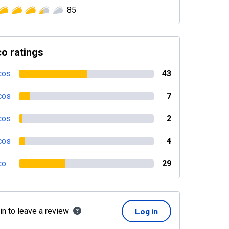
85
o ratings
cos
43
cos
7
cos
2
cos
4
co
29
in to leave a review
Log in