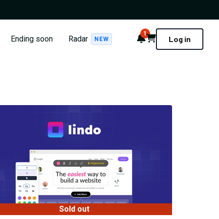
1
Notifications
Cart
Ending soon
Radar
Log in
NEW
Sold out