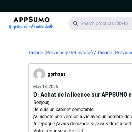
AppSumo - 16 years of software deals
Search icon
Tailride (Previously GetInvoice)
Tailride (Previo
gprhsas
gprhsas
May 13, 2026
Q:
Achat de la licence sur APPSUMO no
Bonjour,
Je suis un cabinet comptable.
j'ai acheté une version à vie avec un nombre d
A l'époque j'avais demandé si j'avais droit a ce
Votre réponse a été OUI.