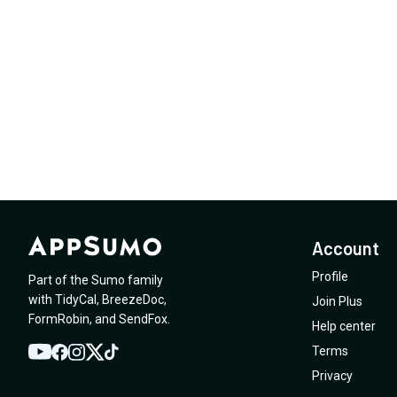
Account
Profile
Part of the Sumo family
with
TidyCal
,
BreezeDoc
,
Join Plus
FormRobin
,
and
SendFox
.
Help center
Terms
YouTube
Twitter
Facebook
Instagram
TikTok
Privacy