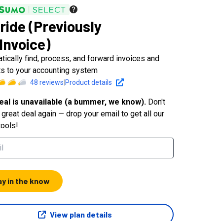
lride (Previously
Invoice)
tically find, process, and forward invoices and
ts to your accounting system
48
reviews
|
Product details
eal is unavailable (a bummer, we know).
Don't
great deal again — drop your email to get all our
tools!
ay in the know
View plan details