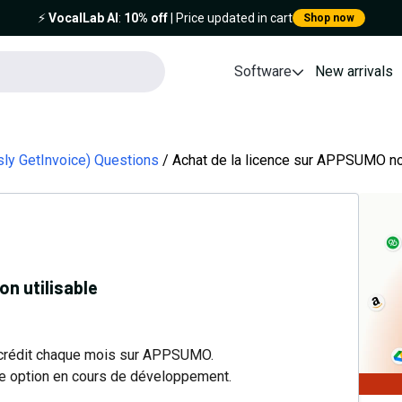
⚡️
VocalLab AI
:
10% off
| Price updated in cart
Shop now
Software
New arrivals
usly GetInvoice) Questions
Achat de la licence sur APPSUMO non
n utilisable
e crédit chaque mois sur APPSUMO.
tte option en cours de développement.