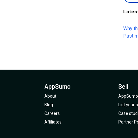
Lates
Why th
Past m
this m
open. 
questi
AppSumo
Sell
About
AppSumo 
Blog
List your
Careers
Case stud
Affiliates
Partner Po