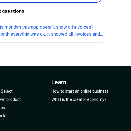
t questions
is monthm this app doesn't show all invoices?
onth everythin was ok, it showed all invoices and
ont some I can see and some it dosent want to
There is ne anby support, where I can add some
on or recived some help.
Learn
Select
How to start an online business
 own product
What is the creator economy?
ies
rtal