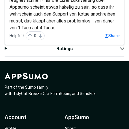
reagiert schnell - nur die Lizenzaktivierung über
Appsumo scheint etwas hakelig zu sein, so dass ihr
wahrschein auch den Support von Kotae anschreiben
müsst, das klappt aber alles problemlos - von daher
von 1 Taco auf 4 Tacos
Helpful?
0
Share
Ratings
Part of the Sumo family
with
TidyCal
,
BreezeDoc
,
FormRobin
,
and
SendFox
.
Account
AppSumo
Profile
About