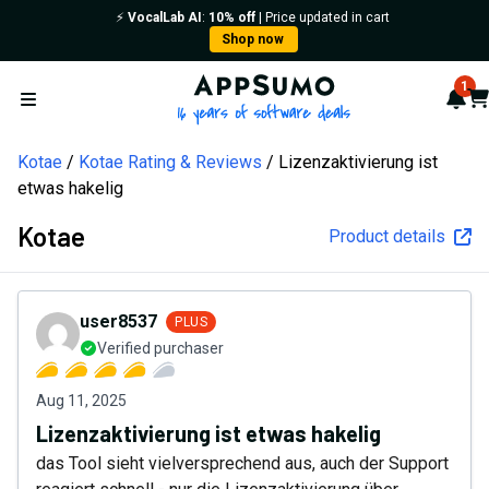
⚡️
VocalLab AI
:
10% off
| Price updated in cart
Shop now
AppSumo - 16 years of softw
1
Not
Car
Open menu
Kotae
Kotae Rating & Reviews
Lizenzaktivierung ist
etwas hakelig
Kotae
Product details
user8537
PLUS
Verified purchaser
Aug 11, 2025
Lizenzaktivierung ist etwas hakelig
das Tool sieht vielversprechend aus, auch der Support